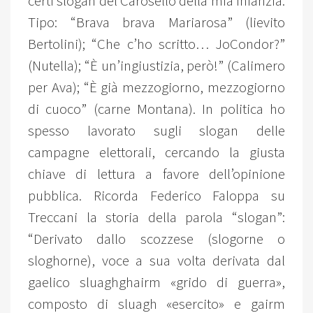
certi slogan del Carosello della mia infanzia.
Tipo: “Brava brava Mariarosa” (lievito
Bertolini); “Che c’ho scritto… JoCondor?”
(Nutella); “È un’ingiustizia, però!” (Calimero
per Ava); “È già mezzogiorno, mezzogiorno
di cuoco” (carne Montana). In politica ho
spesso lavorato sugli slogan delle
campagne elettorali, cercando la giusta
chiave di lettura a favore dell’opinione
pubblica. Ricorda Federico Faloppa su
Treccani la storia della parola “slogan”:
“Derivato dallo scozzese (slogorne o
sloghorne), voce a sua volta derivata dal
gaelico sluaghghairm «grido di guerra»,
composto di sluagh «esercito» e gairm