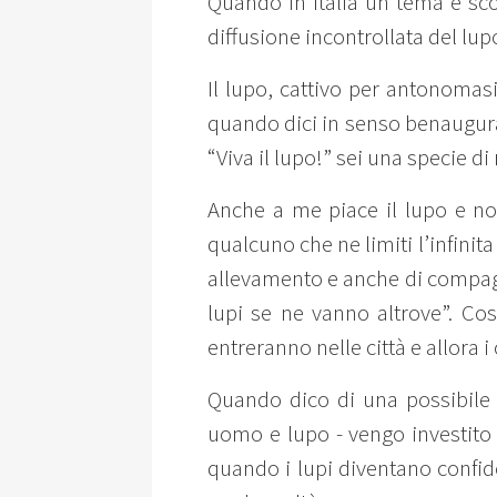
Quando in Italia un tema è sc
diffusione incontrollata del lu
Il lupo, cattivo per antonomas
quando dici in senso benaugurale
“Viva il lupo!” sei una specie di
Anche a me piace il lupo e non
qualcuno che ne limiti l’infinita
allevamento e anche di compagn
lupi se ne vanno altrove”. Cosa
entreranno nelle città e allora 
Quando dico di una possibile p
uomo e lupo - vengo investito 
quando i lupi diventano confid