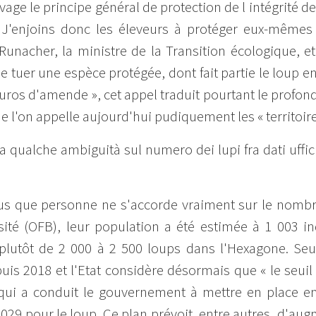
evage le principe général de protection de l intégrité d
. J'enjoins donc les éleveurs à protéger eux-même
acher, la ministre de la Transition écologique, et 
de tuer une espèce protégée, dont fait partie le loup e
euros d'amende », cet appel traduit pourtant le profo
 l'on appelle aujourd'hui pudiquement les « territoires
a qualche ambiguità sul numero dei lupi fra dati uffici
us que personne ne s'accorde vraiment sur le nombre 
ersité (OFB), leur population a été estimée à 1 003 in
nt plutôt de 2 000 à 2 500 loups dans l'Hexagone. Seu
is 2018 et l'Etat considère désormais que « le seuil
t qui a conduit le gouvernement à mettre en place en
2029 pour le loup. Ce plan prévoit, entre autres, d'au