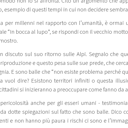
omodo non lo si affronta. Cito un argomento che appa
po, esempio di questi tempi in cui non decidere sembra
ia per millenni nel rapporto con l’umanità, è ormai 
 “In bocca al lupo”, se rispondi con il vecchio motto “
 mostro.
 discuto sul suo ritorno sulle Alpi. Segnalo che qu
 riproduzione e questo pesa sulle sue prede, che cerca fr
ia. E sono balle che “non esiste problema perché qu
 vuol dire? Esistono territori infiniti o questa illus
i cittadini si inizieranno a preoccupare come fanno da 
ericolosità anche per gli esseri umani - testimoniat
da dotte spiegazioni sul fatto che sono balle. Dico 
enti e non hanno più paura i rischi ci sono e l’immagi