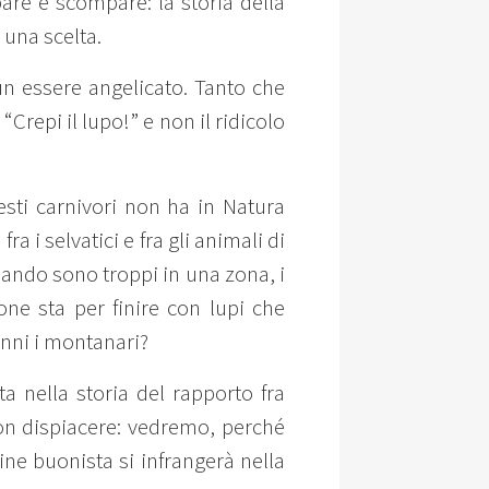
re e scompare: la storia della
 una scelta.
un essere angelicato. Tanto che
Crepi il lupo!” e non il ridicolo
esti carnivori non ha in Natura
a i selvatici e fra gli animali di
ando sono troppi in una zona, i
ione sta per finire con lupi che
anni i montanari?
a nella storia del rapporto fra
con dispiacere: vedremo, perché
ne buonista si infrangerà nella