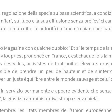
regolazione della specie su base scientifica, a condizi
tari, sul lupo e la sua diffusione senza prelievi ci c
ure con un dito. Le autorità italiane nicchiano per pa
ro Magazine con qualche dubbio: “Et si le temps de la ra
 « loup» est prononcé en France, c'est chaque fois la
s des villes, activistes de tout poil et éleveurs exas
ssible de prendre un peu de hauteur et de s'interr
ver un juste équilibre entre le monde sauvage et celu
i in servizio permanente e appare evidente che senza r
 la giustizia amministrativa stoppa senza pietà.
septembre, les Etats membres de l'Union européenne