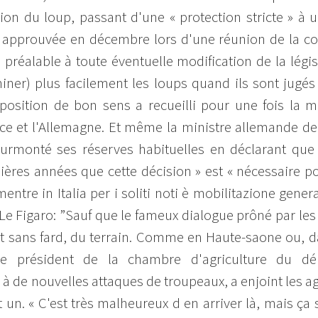
tion du loup, passant d'une « protection stricte » à u
e approuvée en décembre lors d'une réunion de la co
 préalable à toute éventuelle modification de la légi
liminer) plus facilement les loups quand ils sont jug
oposition de bon sens a recueilli pour une fois la 
nce et l'Allemagne. Et même la ministre allemande d
urmonté ses réserves habituelles en déclarant que 
ères années que cette décision » est « nécessaire po
ntre in Italia per i soliti noti è mobilitazione general
 Le Figaro: ”Sauf que le fameux dialogue prôné par le
ale et sans fard, du terrain. Comme en Haute-saone ou, 
le président de la chambre d'agriculture du dép
 de nouvelles attaques de troupeaux, a enjoint les agr
t un. « C'est très malheureux d en arriver là, mais ça s