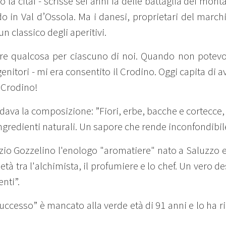
o la citai - scrisse sei anni fa delle battaglia dei mo
 in Val d’Ossola. Ma i danesi, proprietari del marchi
un classico degli aperitivi.
are qualcosa per ciascuno di noi. Quando non potevo
genitori - mi era consentito il Crodino. Oggi capita di
l Crodino!
ordava la composizione: ”Fiori, erbe, bacche e cortecce
ingredienti naturali. Un sapore che rende inconfondibile
zio Gozzelino l'enologo "aromatiere" nato a Saluzzo e o
metà tra l'alchimista, il profumiere e lo chef. Un vero d
enti”.
successo” è mancato alla verde età di 91 anni e lo ha