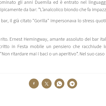
ominato gli anni Duemila ed è entrato nel linguag
 tipicamente da bar: ”L’analcolico biondo che fa impazz
 bar, il già citato "Gorilla" impersonava lo stress quo
rito. Ernest Hemingway, amante assoluto dei bar itali
scritto in Festa mobile un pensiero che racchiude l
 "Non ritardare mai i baci o un aperitivo”. Nel suo cas