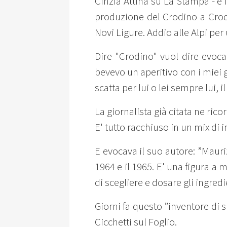
Cinzia Attinà su La Stampa - e i
produzione del Crodino a Crodo
Novi Ligure. Addio alle Alpi per 
Dire "Crodino" vuol dire evoc
bevevo un aperitivo con i miei 
scatta per lui o lei sempre lui, i
La giornalista già citata ne ric
E' tutto racchiuso in un mix di 
E evocava il suo autore: ”Mauri
1964 e il 1965. E' una figura a 
di scegliere e dosare gli ingredi
Giorni fa questo ”inventore di 
Cicchetti sul Foglio.