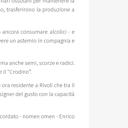
ntanari ossolani per mantenere la
o, trasferirono la produzione a
 ancora consumare alcolici - e
 avere un astemio in compagnia e
, ma anche semi, scorze e radici.
 il "Crodino”.
ra residente a Rivoli che tra il
esigner del gusto con la capacità
 ricordato - nomen omen - Enrico