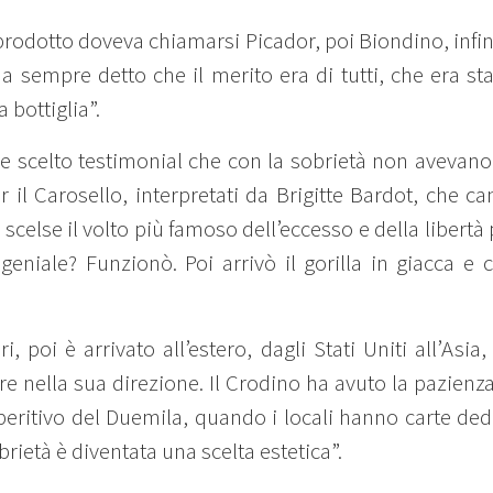
l prodotto doveva chiamarsi Picador, poi Biondino, inf
 sempre detto che il merito era di tutti, che era sta
bottiglia”.
 scelto testimonial che con la sobrietà non avevano m
per il Carosello, interpretati da Brigitte Bardot, che 
i scelse il volto più famoso dell’eccesso e della libert
 geniale? Funzionò. Poi arrivò il gorilla in giacca e 
, poi è arrivato all’estero, dagli Stati Uniti all’As
e nella sua direzione. Il Crodino ha avuto la pazienza
ritivo del Duemila, quando i locali hanno carte dedica
brietà è diventata una scelta estetica”.