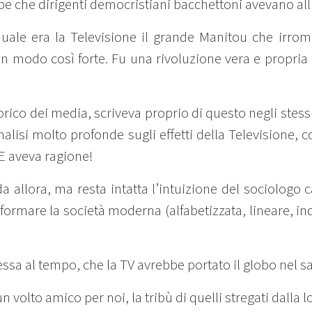
e che dirigenti democristiani bacchettoni avevano all
le era la Televisione il grande Manitou che irromp
in modo così forte. Fu una rivoluzione vera e propria
ico dei media, scriveva proprio di questo negli stessi
analisi molto profonde sugli effetti della Televisione
 E aveva ragione!
a allora, ma resta intatta l’intuizione del sociologo
formare la società moderna (alfabetizzata, lineare, in
essa al tempo, che la TV avrebbe portato il globo nel sa
 volto amico per noi, la tribù di quelli stregati dalla l