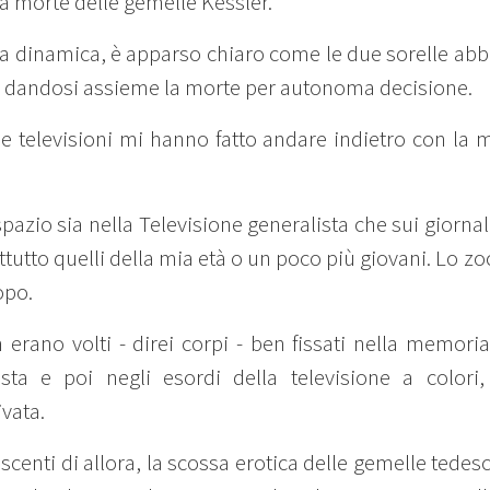
la morte delle gemelle Kessler.
lla dinamica, è apparso chiaro come le due sorelle a
ito, dandosi assieme la morte per autonoma decisione.
alle televisioni mi hanno fatto andare indietro con la 
pazio sia nella Televisione generalista che sui giornali 
rattutto quelli della mia età o un poco più giovani. Lo
opo.
 erano volti - direi corpi - ben fissati nella memori
ta e poi negli esordi della televisione a colo
ivata.
scenti di allora, la scossa erotica delle gemelle tedesc