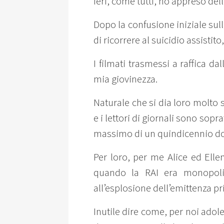
Ieri, come tutti, ho appreso del
Dopo la confusione iniziale su
di ricorrere al suicidio assist
I filmati trasmessi a raffica d
mia giovinezza.
Naturale che si dia loro molto s
e i lettori di giornali sono sop
massimo di un quindicennio d
Per loro, per me Alice ed Ellen
quando la RAI era monopolis
all’esplosione dell’emittenza pr
Inutile dire come, per noi adole