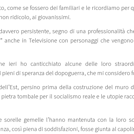
to, come se fossero dei familiari e le ricordiamo per 
on ridicolo, ai giovanissimi.
davvero persistente, segno di una professionalità c
tta” anche in Televisione con personaggi che vengono
e ieri ho canticchiato alcune delle loro straordi
pi pieni di speranza del dopoguerra, che mi considero f
ell’Est, persino prima della costruzione del muro di
à pietra tombale per il socialismo reale e le utopie ra
ue sorelle gemelle l’hanno mantenuta con la loro 
enza, così piena di soddisfazioni, fosse giunta al capoli