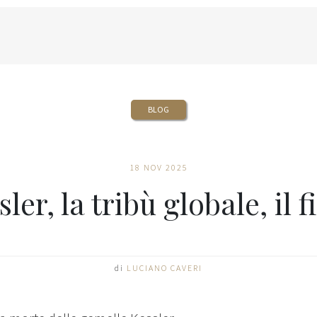
BLOG
18 NOV 2025
ler, la tribù globale, il f
di
LUCIANO CAVERI