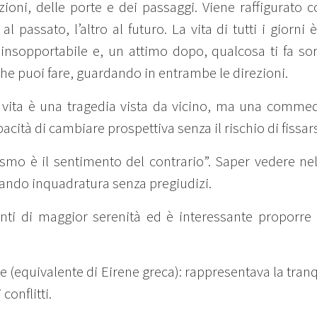
sizioni, delle porte e dei passaggi. Viene raffigurato co
l passato, l’altro al futuro. La vita di tutti i giorni
sopportabile e, un attimo dopo, qualcosa ti fa sorr
 che puoi fare, guardando in entrambe le direzioni.
 vita è una tragedia vista da vicino, ma una commed
pacità di cambiare prospettiva senza il rischio di fissars
smo è il sentimento del contrario”. Saper vedere nell
iando inquadratura senza pregiudizi.
ti di maggior serenità ed è interessante proporre
 (equivalente di Eirene greca): rappresentava la tranqu
conflitti.