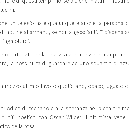
 noi e di questi tempi - forse più che in altri - i nost
tudini.
ne un telegiornale qualunque e anche la persona p
di notizie allarmanti, se non angoscianti. E bisogna s
 inghiottirci.
stato fortunato nella mia vita a non essere mai piomb
ere, la possibilità di guardare ad uno squarcio di azz
In mezzo al mio lavoro quotidiano, opaco, uguale e i
periodico di scenario e alla speranza nel bicchiere m
 più poetico con Oscar Wilde: "L'ottimista vede l
tico della rosa."