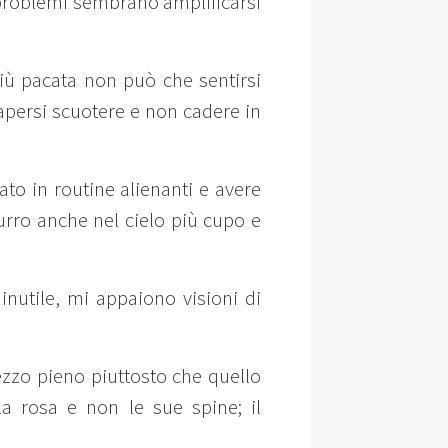
ri problemi sembrano amplificarsi
iù pacata non può che sentirsi
apersi scuotere e non cadere in
ato in routine alienanti e avere
urro anche nel cielo più cupo e
nutile, mi appaiono visioni di
ezzo pieno piuttosto che quello
a rosa e non le sue spine; il