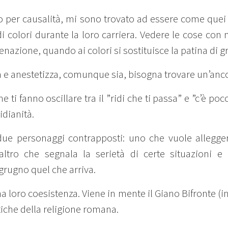
 o per causalità, mi sono trovato ad essere come quei
 di colori durante la loro carriera. Vedere le cose co
lienazione, quando ai colori si sostituisce la patina di gr
ra e anestetizza, comunque sia, bisogna trovare un’anco
he ti fanno oscillare tra il ”ridi che ti passa” e ”c’è p
idianità.
e personaggi contrapposti: uno che vuole alleggerir
’altro che segnala la serietà di certe situazioni e
 grugno quel che arriva.
na loro coesistenza. Viene in mente il Giano Bifronte (i
stiche della religione romana.