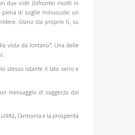
n due volti (bifronte) rivolti in
 è piena di soglie minuscole: un
idere. Giano sta proprio lì, su
ia vista da lontano”. Una delle
i.
o stesso istante il lato serio e
 un messaggio di saggezza dal
illità, l’armonia e la prosperità