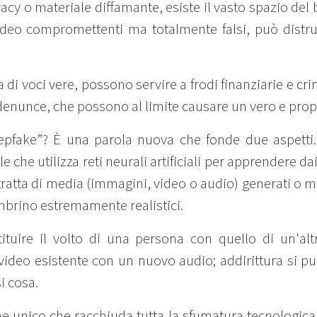
acy o materiale diffamante, esiste il vasto spazio del
deo compromettenti ma totalmente falsi, può distru
a di voci vere, possono servire a frodi finanziarie e cri
o denunce, che possono al limite causare un vero e pro
pfake”? È una parola nuova che fonde due aspetti.
le che utilizza reti neurali artificiali per apprendere da
i tratta di media (immagini, video o audio) generati o 
mbrino estremamente realistici.
tuire il volto di una persona con quello di un'altra
ideo esistente con un nuovo audio; addirittura si pu
i cosa.
ne unico che racchiuda tutta la sfumatura tecnologica 