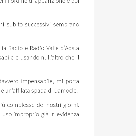
i in ordine di apparizione e poi
nni subito successivi sembrano
lia Radio e Radio Valle d’Aosta
bile e usando null’altro che il
avvero impensabile, mi porta
 un’affilata spada di Damocle.
iù complesse dei nostri giorni.
uo uso improprio già in evidenza