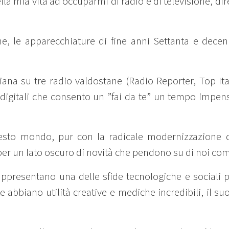
a mia vita ad occuparmi di radio e di televisione, dire
rne, le apparecchiature di fine anni Settanta e dece
iana su tre radio valdostane (Radio Reporter, Top Ita
 digitali che consento un ”fai da te” un tempo impensa
esto mondo, pur con la radicale modernizzazione d
r un lato oscuro di novità che pendono su di noi come
rappresentano una delle sfide tecnologiche e sociali p
 abbiano utilità creative e mediche incredibili, il s