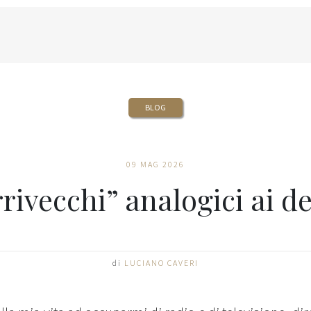
BLOG
09 MAG 2026
rrivecchi” analogici ai d
di
LUCIANO CAVERI