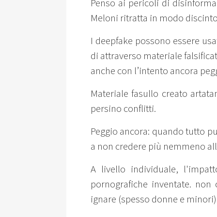
Penso ai pericoli di disinform
Meloni ritratta in modo discinto
I deepfake possono essere usati
di attraverso materiale falsifica
anche con l’intento ancora pegg
Materiale fasullo creato artat
persino conflitti.
Peggio ancora: quando tutto può
a non credere più nemmeno alla
A livello individuale, l'im
pornografiche inventate. non c
ignare (spesso donne e minori) 