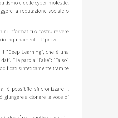
 bullismo e delle cyber-molestie.
ggere la reputazione sociale o
mini informatici o costruire vere
prio inquinamento di prove.
 Il “Deep Learning”, che è una
i dati. E la parola “Fake“: "Falso"
modificati sinteticamente tramite
; è possibile sincronizzare il
ò giungere a clonare la voce di
di "deepfake", motivo per cui il