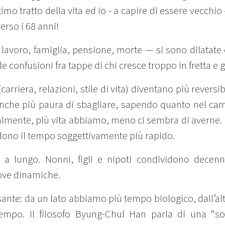
o tratto della vita ed io - a capire di essere vecchio
verso i 68 anni!
, lavoro, famiglia, pensione, morte — si sono dilatate
le confusioni fra tappe di chi cresce troppo in fretta e 
(carriera, relazioni, stile di vita) diventano più revers
che più paura di sbagliare, sapendo quanto nel cam
almente, più vita abbiamo, meno ci sembra di averne. L
ono il tempo soggettivamente più rapido.
a lungo. Nonni, figli e nipoti condividono decenn
ove dinamiche.
sante: da un lato abbiamo più tempo biologico, dall’al
mpo. Il filosofo Byung-Chul Han parla di una “soc