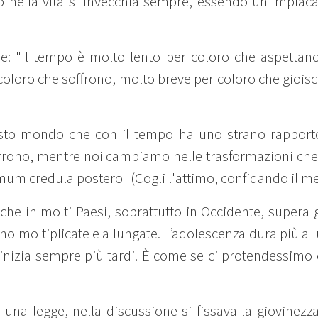
 nella vita si invecchia sempre, essendo un’implacab
: "Il tempo è molto lento per coloro che aspettan
oloro che soffrono, molto breve per coloro che gioi
sto mondo che con il tempo ha uno strano rapporto
rrono, mentre noi cambiamo nelle trasformazioni ch
m credula postero" (Cogli l'attimo, confidando il me
 che in molti Paesi, soprattutto in Occidente, supera g
 sono moltiplicate e allungate. L’adolescenza dura più a
ia inizia sempre più tardi. È come se ci protendessi
e una legge, nella discussione si fissava la giovinez