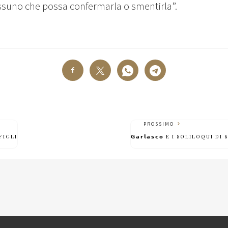
suno che possa confermarla o smentirla”.
PROSSIMO
FIGLI
𝗚𝗮𝗿𝗹𝗮𝘀𝗰𝗼 E I SOLILOQUI DI