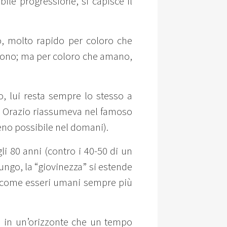
ile progressione, si capisce il
o, molto rapido per coloro che
scono; ma per coloro che amano,
, lui resta sempre lo stesso a
e Orazio riassumeva nel famoso
no possibile nel domani).
li 80 anni (contro i 40-50 di un
 lungo, la “giovinezza” si estende
mo come esseri umani sempre più
za in un’orizzonte che un tempo