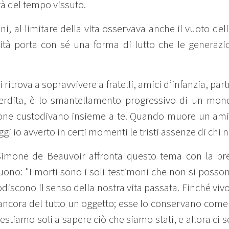
tà del tempo vissuto.
i, al limitare della vita osservava anche il vuoto del
tà porta con sé una forma di lutto che le generazio
 ritrova a sopravvivere a fratelli, amici d’infanzia, partn
 perdita, è lo smantellamento progressivo di un mon
one custodivano insieme a te. Quando muore un ami
ggi io avverto in certi momenti le tristi assenze di chi 
 Simone de Beauvoir affronta questo tema con la pre
guono: "I morti sono i soli testimoni che non si posso
discono il senso della nostra vita passata. Finché viv
 ancora del tutto un oggetto; esse lo conservano come
stiamo soli a sapere ciò che siamo stati, e allora ci s