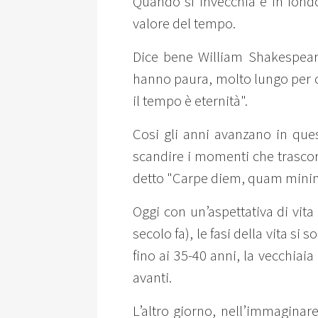
Quando si invecchia e in fondo
valore del tempo.
Dice bene William Shakespeare
hanno paura, molto lungo per c
il tempo è eternità".
Cosi gli anni avanzano in que
scandire i momenti che trasco
detto "Carpe diem, quam minimu
Oggi con un’aspettativa di vita
secolo fa), le fasi della vita si
fino ai 35-40 anni, la vecchia
avanti.
L’altro giorno, nell’immaginar