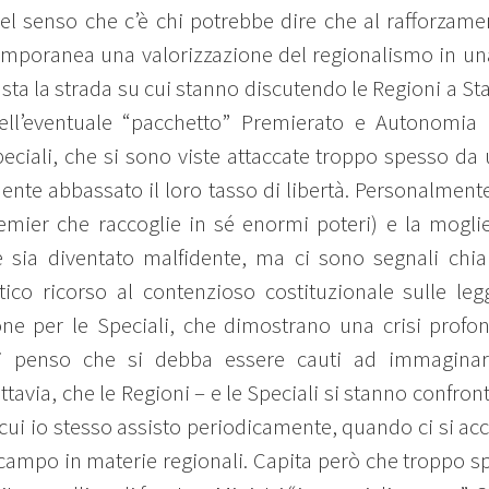
Nel senso che c’è chi potrebbe dire che al rafforzame
emporanea una valorizzazione del regionalismo in una l
usta la strada su cui stanno discutendo le Regioni a S
dell’eventuale “pacchetto” Premierato e Autonomia d
iali, che si sono viste attaccate troppo spesso da un
ente abbassato il loro tasso di libertà. Personalme
emier che raccoglie in sé enormi poteri) e la moglie
 sia diventato malfidente, ma ci sono segnali chi
ico ricorso al contenzioso costituzionale sulle leg
one per le Speciali, che dimostrano una crisi profo
cui penso che si debba essere cauti ad immaginare
tavia, che le Regioni – e le Speciali si stanno confron
cui io stesso assisto periodicamente, quando ci si acc
 campo in materie regionali. Capita però che troppo spe