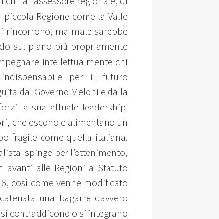
i chi fa l’assessore regionale, di
na piccola Regione come la Valle
 si rincorrono, ma male sarebbe
ndo sul piano più propriamente
impegnare intellettualmente chi
indispensabile per il futuro
guita dal Governo Meloni e dalla
rzi la sua attuale leadership.
tori, che escono e alimentano un
o fragile come quella italiana.
alista, spinge per l’ottenimento,
n avanti alle Regioni a Statuto
116, così come venne modificato
 scatenata una bagarre davvero
 si contraddicono o si integrano