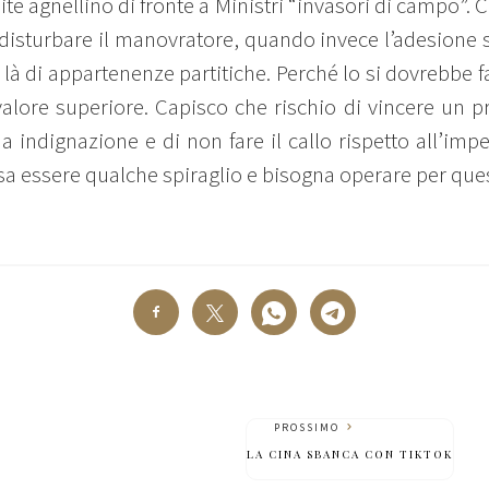
te agnellino di fronte a Ministri “invasori di campo”. C
disturbare il manovratore, quando invece l’adesione s
à di appartenenze partitiche. Perché lo si dovrebbe far
alore superiore. Capisco che rischio di vincere un p
 indignazione e di non fare il callo rispetto all’imp
a essere qualche spiraglio e bisogna operare per que
PROSSIMO
LA CINA SBANCA CON TIKTOK