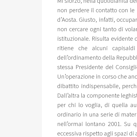
Mi sforzo, nella quotidianità del
non perdere il contatto con le 
d’Aosta. Giusto, infatti, occu
non cercare ogni tanto di vol
istituzionale. Risulta evident
ritiene che alcuni capisald
dell’ordinamento della Repubbli
stessa Presidente del Consigl
Un’operazione in corso che anco
dibattito indispensabile, perc
Dall’altra la componente leghist
per chi lo voglia, di quella a
ordinario in una serie di mate
nell’ormai lontano 2001. Su q
eccessiva rispetto agli spazi d