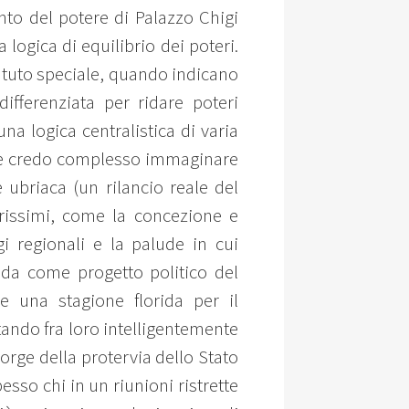
nto del potere di Palazzo Chigi
ogica di equilibrio dei poteri.
tatuto speciale, quando indicano
ifferenziata per ridare poteri
a logica centralistica di varia
nte credo complesso immaginare
 ubriaca (un rilancio reale del
arissimi, come la concezione e
gi regionali e la palude in cui
nda come progetto politico del
 una stagione florida per il
tando fra loro intelligentemente
orge della protervia dello Stato
sso chi in un riunioni ristrette