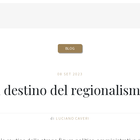
BLOG
08 SET 2023
l destino del regionalis
di
LUCIANO CAVERI