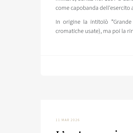
come capobanda dell'esercito 
In origine la intitolò ”Grand
cromatiche usate), ma poi la ri
11 MAR 2026